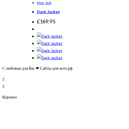
Men
,
Suit
Dark Jacket
£
169.95
С любовью для Вас ❤ Сайты-для-всех.рф
×
×
Корзина