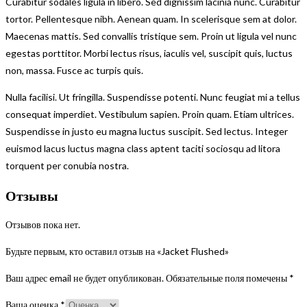
Curabitur sodales ligula in libero. Sed dignissim lacinia nunc. Curabitur
tortor. Pellentesque nibh. Aenean quam. In scelerisque sem at dolor.
Maecenas mattis. Sed convallis tristique sem. Proin ut ligula vel nunc
egestas porttitor. Morbi lectus risus, iaculis vel, suscipit quis, luctus
non, massa. Fusce ac turpis quis.
Nulla facilisi. Ut fringilla. Suspendisse potenti. Nunc feugiat mi a tellus
consequat imperdiet. Vestibulum sapien. Proin quam. Etiam ultrices.
Suspendisse in justo eu magna luctus suscipit. Sed lectus. Integer
euismod lacus luctus magna class aptent taciti sociosqu ad litora
torquent per conubia nostra.
Отзывы
Отзывов пока нет.
Будьте первым, кто оставил отзыв на «Jacket Flushed»
Ваш адрес email не будет опубликован.
Обязательные поля помечены
*
Ваша оценка
*