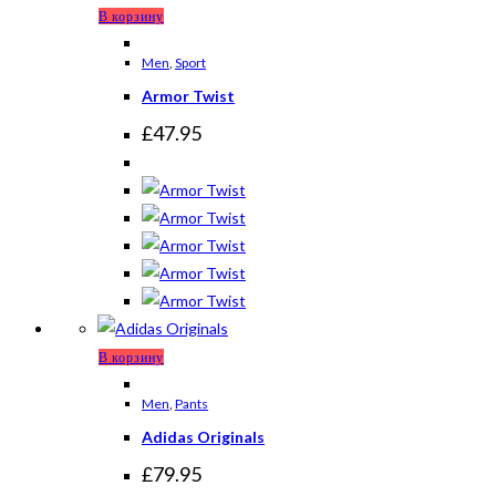
В корзину
Men
,
Sport
Armor Twist
£
47.95
В корзину
Men
,
Pants
Adidas Originals
£
79.95